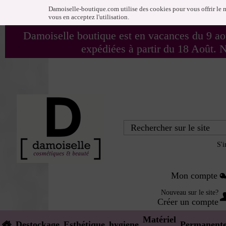
Damoiselle-boutique.com utilise des cookies pour vous offrir le m
vous en acceptez l'utilisation.
Damoiselle boutique est en vacances du 9 ao
expédiées à partir du 18 Août.
S'i
Mon compte
Nouveau sur le site?
Créer un compte
Matériel
Destockage
Esthétique
hygiene
Permanent